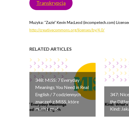
Transkrypcja
Muzyka: “Zazie” Kevin MacLeod (incompetech.com) Licensed
http://creativecommons.org/licenses/by/4.0/
RELATED ARTICLES
348: MISS: 7 Everyday
Meanings You Need in Real
English / 7 codziennych
347: Nice
znaczeń z MISS, które
the Diffe
musisz znać
Kind: Jak