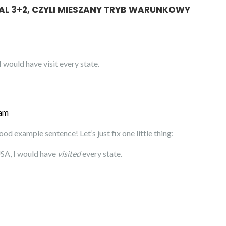
NAL 3+2, CZYLI MIESZANY TRYB WARUNKOWY
I would have visit every state.
 am
od example sentence! Let’s just fix one little thing:
 USA, I would have
visited
every state.