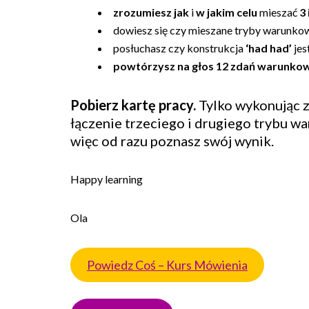
zrozumiesz jak
i
w jakim celu
mieszać
3 
dowiesz się czy mieszane tryby warunk
posłuchasz czy konstrukcja
‘had had’
jes
powtórzysz na głos 12 zdań warunko
Pobierz kartę pracy.
Tylko wykonując 
łączenie trzeciego i drugiego trybu w
więc od razu poznasz swój wynik.
Happy learning
Ola
Powiedz Coś – Kurs Mówienia