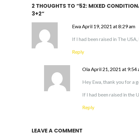
2 THOUGHTS TO “
52: MIXED CONDITIO
3+2
”
Ewa
April 19, 2021 at 8:29 am
If I had been raised in The USA, 
Reply
Ola
April 21, 2021 at 9:54
Hey Ewa, thank you for a go
If I had been raised in the
Reply
LEAVE A COMMENT