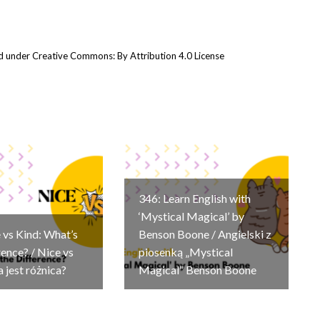
 under Creative Commons: By Attribution 4.0 License
346: Learn English with
‘Mystical Magical’ by
 vs Kind: What’s
Benson Boone / Angielski z
rence? / Nice vs
piosenką „Mystical
a jest różnica?
Magical” Benson Boone