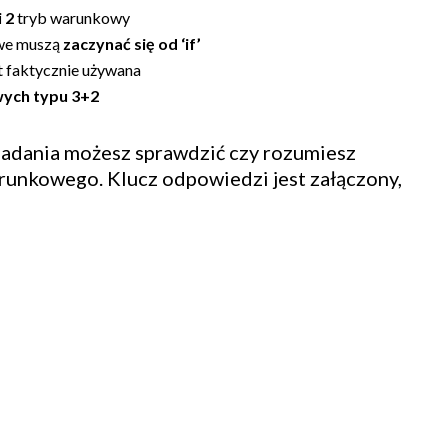
i 2
tryb warunkowy
owe muszą
zaczynać się od ‘if’
t faktycznie używana
wych typu 3+2
zadania możesz sprawdzić czy rozumiesz
arunkowego. Klucz odpowiedzi jest załączony,