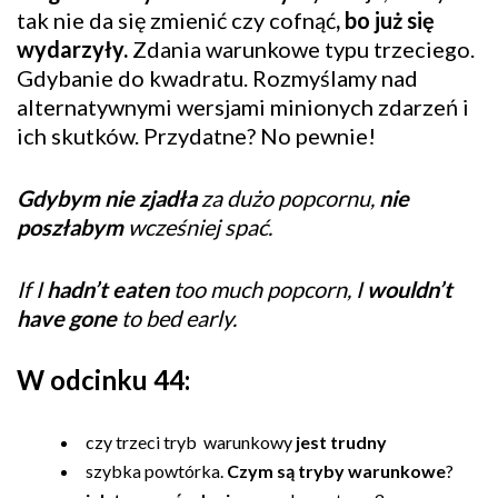
tak nie da się zmienić czy cofnąć
, bo już się
wydarzyły.
Zdania warunkowe typu trzeciego.
Gdybanie do kwadratu. Rozmyślamy nad
alternatywnymi wersjami minionych zdarzeń i
ich skutków. Przydatne? No pewnie!
Gdybym nie zjadła
za dużo popcornu,
nie
poszłabym
wcześniej spać.
If I
hadn’t eaten
too much popcorn, I
wouldn’t
have gone
to bed early.
W odcinku 44:
czy trzeci tryb warunkowy
jest trudny
szybka powtórka.
Czym są tryby warunkowe
?