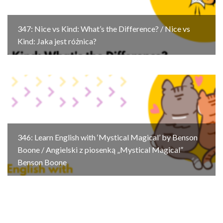
347: Nice vs Kind: What’s the Difference? / Nice vs
Kind: Jaka jest różnica?
346: Learn English with ‘Mystical Magical’ by Benson
Boone / Angielski z piosenką „Mystical Magical”
Benson Boone