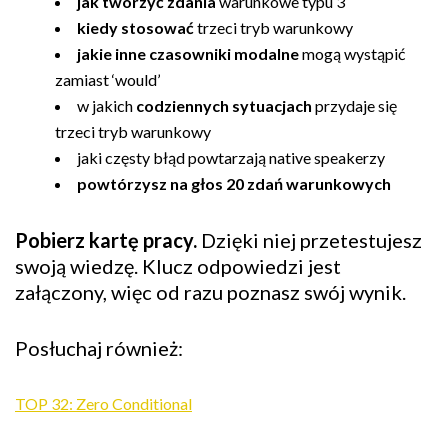
jak tworzyć zdania
warunkowe typu 3
kiedy stosować
trzeci tryb warunkowy
jakie inne czasowniki modalne
mogą wystąpić
zamiast ‘would’
w jakich
codziennych sytuacjach
przydaje się
trzeci tryb warunkowy
jaki częsty błąd powtarzają native speakerzy
powtórzysz na głos 20 zdań warunkowych
Pobierz kartę pracy.
Dzięki niej przetestujesz
swoją wiedzę. Klucz odpowiedzi jest
załączony, więc od razu poznasz swój wynik.
Posłuchaj również:
TOP 32: Zero Conditional