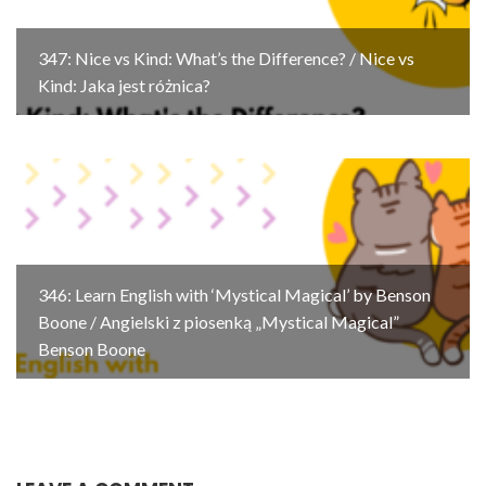
347: Nice vs Kind: What’s the Difference? / Nice vs
Kind: Jaka jest różnica?
346: Learn English with ‘Mystical Magical’ by Benson
Boone / Angielski z piosenką „Mystical Magical”
Benson Boone