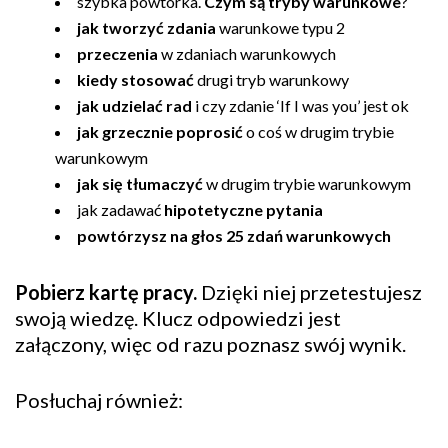
szybka powtórka.
Czym są tryby warunkowe
?
jak tworzyć zdania
warunkowe typu 2
przeczenia
w zdaniach warunkowych
kiedy stosować
drugi tryb warunkowy
jak udzielać rad
i czy zdanie ‘If I was you’ jest ok
jak grzecznie poprosić
o coś w drugim trybie
warunkowym
jak się tłumaczyć
w drugim trybie warunkowym
jak zadawać
hipotetyczne pytania
powtórzysz na głos 25 zdań warunkowych
Pobierz kartę pracy.
Dzięki niej przetestujesz
swoją wiedzę. Klucz odpowiedzi jest
załączony, więc od razu poznasz swój wynik.
Posłuchaj również: