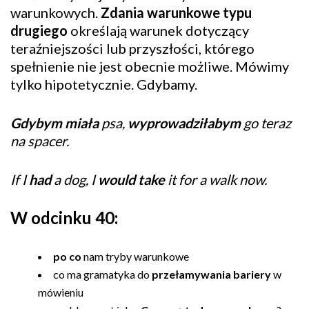
warunkowych.
Zdania warunkowe typu
drugiego
określają warunek dotyczący
teraźniejszości lub przyszłości, którego
spełnienie nie jest obecnie możliwe. Mówimy
tylko hipotetycznie. Gdybamy.
Gdybym miała
psa,
wyprowadziłabym
go teraz
na spacer.
If I
had
a dog, I
would take
it for a walk now.
W odcinku 40:
po co
nam tryby warunkowe
co ma gramatyka do
przełamywania bariery
w
mówieniu