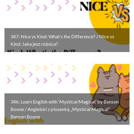
347: Nice vs Kind: What’s the Difference? / Nice vs
Kind: Jaka jest różnica?
346: Learn English with ‘Mystical Magical’ by Benson
Boone / Angielski z piosenką „Mystical Magical”
Benson Boone