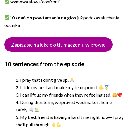
wymowa słowa ‘confront’
10 zdań do powtarzania na głos
już podczas słuchania
odcinka
Zapisz się na lekcję o tłumaczeniu w głowie
10 sentences from the episode:
I pray that I don’t give up.
I’ll do my best and make my team proud.
I can lift up my friends when they’re feeling sad.
During the storm, we prayed we’d make it home
safely.
My best friend is having a hard time right now—I pray
she’ll pull through.