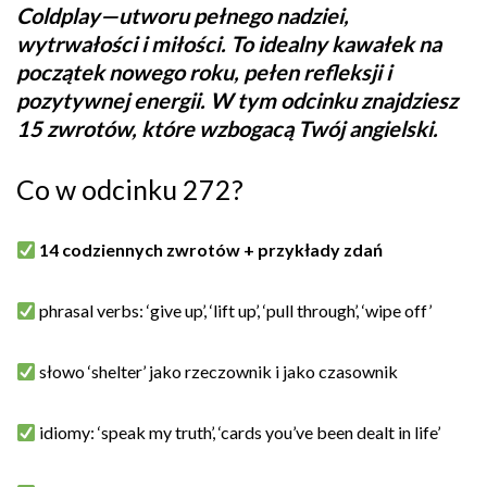
Coldplay—utworu pełnego nadziei,
wytrwałości i miłości. To idealny kawałek na
początek nowego roku, pełen refleksji i
pozytywnej energii. W tym odcinku znajdziesz
15 zwrotów, które wzbogacą Twój angielski.
Co w odcinku 272?
14 codziennych zwrotów + przykłady zdań
phrasal verbs: ‘give up’, ‘lift up’, ‘pull through’, ‘wipe off’
słowo ‘shelter’ jako rzeczownik i jako czasownik
idiomy: ‘speak my truth’, ‘cards you’ve been dealt in life’