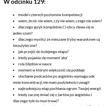
W odcinku 129:
model czterech poziomów kompetencji
wiem, że nic nie wiem, czy nie wiem, czego nie wiem?
dlaczego język kompletnie Ci obcy zlewa się w
jeden szum?
dlaczego myslisz ze mieszane tryby warunkowe są
bezużyteczne?
jak przejść do kolejnego etapu?
kiedy pojawia się moment ‘aha’
rola błędów w nauce
moment w którym większość się poddaje
słuchanie podcastów po angielsku wymaga ode
mnie koncentracji, nie mam podzielności uwagi!
najtrudniejszy etap pochłania ogrom Twojej energii
kiedy zacznę śmiać się z żartów po angielsku i
dlaczego tyle to musi trwać?