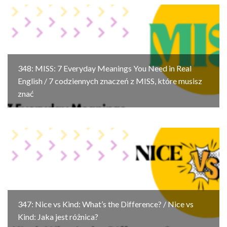
348: MISS: 7 Everyday Meanings You Need in Real
English / 7 codziennych znaczeń z MISS, które musisz
znać
347: Nice vs Kind: What’s the Difference? / Nice vs
Kind: Jaka jest różnica?