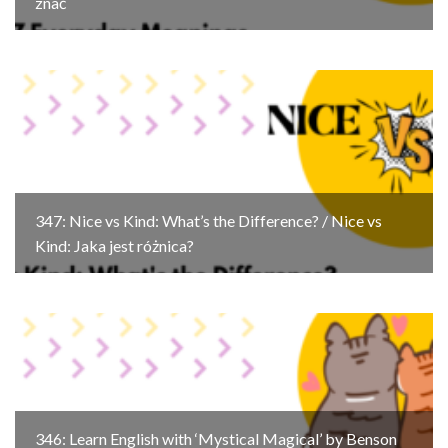
znać
347: Nice vs Kind: What’s the Difference? / Nice vs
Kind: Jaka jest różnica?
346: Learn English with ‘Mystical Magical’ by Benson