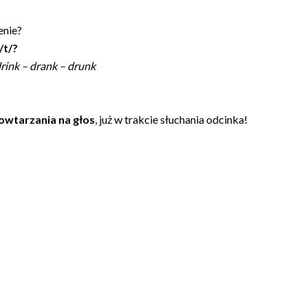
enie?
/t/?
rink – drank – drunk
owtarzania na głos
, już w trakcie słuchania odcinka!