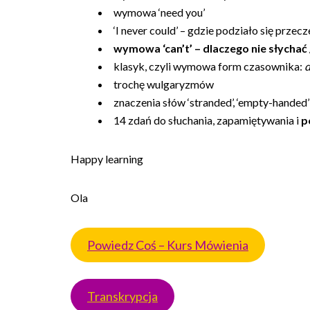
wymowa ‘need you’
‘I never could’ – gdzie podziało się przecz
wymowa ‘can’t’ – dlaczego nie słychać 
klasyk, czyli wymowa form czasownika:
d
trochę wulgaryzmów
znaczenia słów ‘stranded’, ‘empty-handed’
14 zdań do słuchania, zapamiętywania i
p
Happy learning
Ola
Powiedz Coś – Kurs Mówienia
Transkrypcja