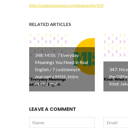
http://creativecommons.org/licenses/by/4.0/
RELATED ARTICLES
348: MISS: 7 Everyday
Meanings You Need in Real
English / 7 codziennych
347: Nice
znaczeń z MISS, które
the Diffe
musisz znać
Kind: Jak
LEAVE A COMMENT