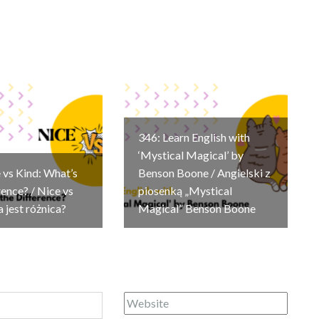
346: Learn English with
‘Mystical Magical’ by
 vs Kind: What’s
Benson Boone / Angielski z
rence? / Nice vs
piosenką „Mystical
a jest różnica?
Magical” Benson Boone