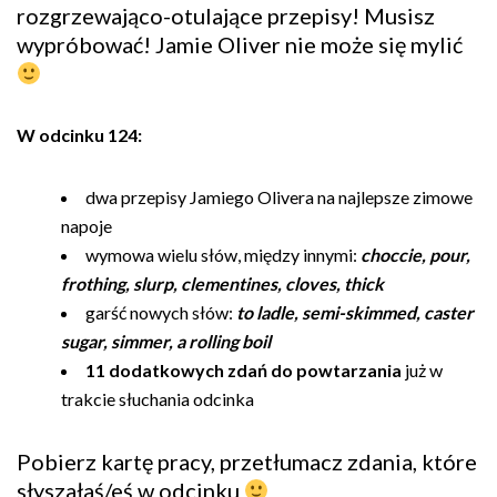
rozgrzewająco-otulające przepisy! Musisz
wypróbować! Jamie Oliver nie może się mylić
W odcinku 124:
dwa przepisy Jamiego Olivera na najlepsze zimowe
napoje
wymowa wielu słów, między innymi:
choccie, pour,
frothing, slurp, clementines, cloves, thick
garść nowych słów:
to ladle, semi-skimmed, caster
sugar, simmer, a rolling boil
11 dodatkowych zdań do powtarzania
już w
trakcie słuchania odcinka
Pobierz kartę pracy, przetłumacz zdania, które
słyszałaś/eś w odcinku