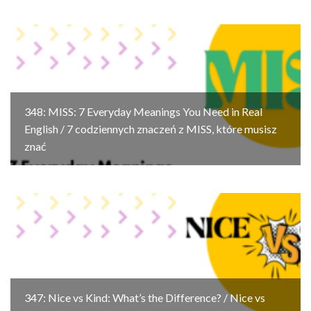
348: MISS: 7 Everyday Meanings You Need in Real
English / 7 codziennych znaczeń z MISS, które musisz
znać
347: Nice vs Kind: What’s the Difference? / Nice vs