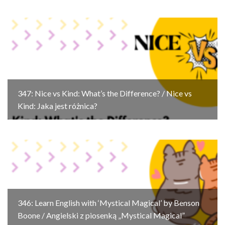
347: Nice vs Kind: What’s the Difference? / Nice vs
Kind: Jaka jest różnica?
346: Learn English with ‘Mystical Magical’ by Benson
Boone / Angielski z piosenką „Mystical Magical”