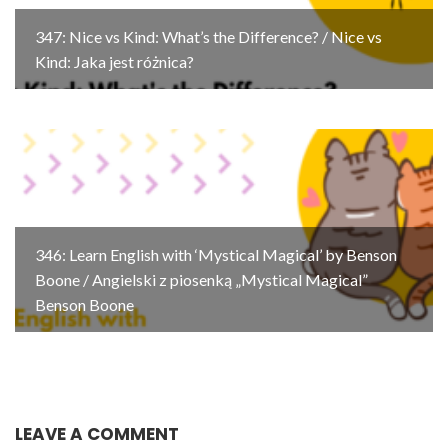
347: Nice vs Kind: What’s the Difference? / Nice vs
Kind: Jaka jest różnica?
346: Learn English with ‘Mystical Magical’ by Benson
Boone / Angielski z piosenką „Mystical Magical”
Benson Boone
LEAVE A COMMENT