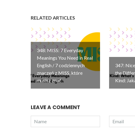
RELATED ARTICLES
348: MISS: 7 Everyday
Meanings You Need in Real
English / 7 codziennych
347: Nice
znaczeń z MISS, które
the Diffe
musisz znać
Kind: Jak
LEAVE A COMMENT