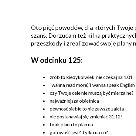
Oto pięć powodów, dla których Twoje
szans. Dorzucam też kilka praktycznyc
przeszkody i zrealizować swoje plany 
W odcinku 125:
zrób to kiedykolwiek, nie czekaj na 1.01
‘ wanna read more’, ‘I wanna speak English 
czy Twoje cele nie muszą być mierzalne?
najważniejsza obietnica
pewność siebie to nie zawsze zaleta
nie postanawiaj się zmieniać 31.12!
brak planu to plan na…
gotowość jest? Tylko na co?