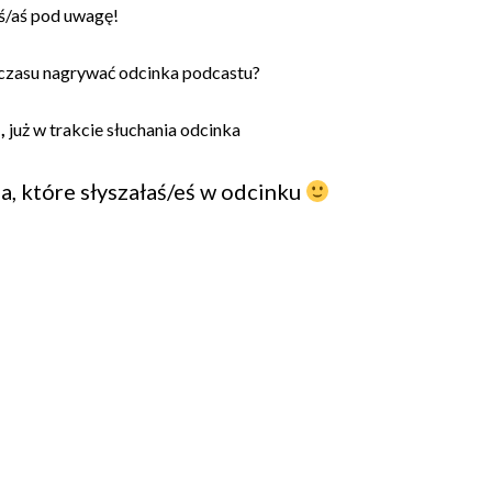
ś/aś pod uwagę!
i/czasu nagrywać odcinka podcastu?
,
już w trakcie słuchania odcinka
a, które słyszałaś/eś w odcinku