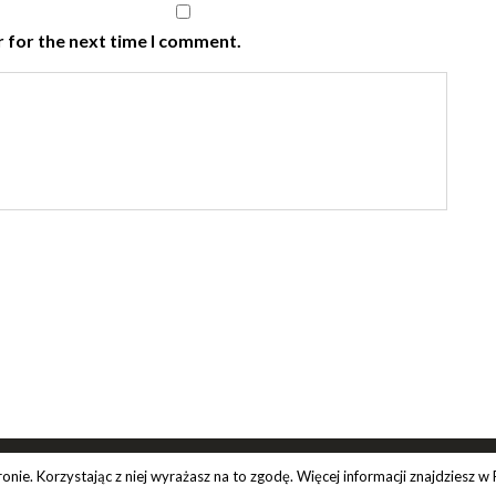
 for the next time I comment.
ie. Korzystając z niej wyrażasz na to zgodę. Więcej informacji znajdziesz w 
Copyright 2019. All Rights Reserved.
Polityka prywatności.
Regula