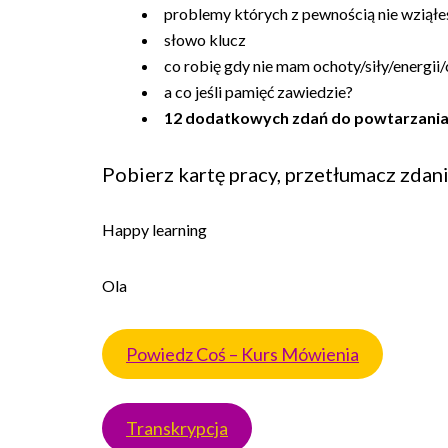
problemy których z pewnością nie wziąłe
słowo klucz
co robię gdy nie mam ochoty/siły/energi
a co jeśli pamięć zawiedzie?
12 dodatkowych zdań do powtarzania
Pobierz kartę pracy, przetłumacz zdani
Happy learning
Ola
Powiedz Coś – Kurs Mówienia
Transkrypcja