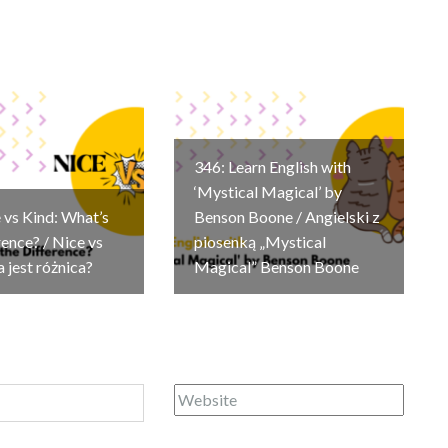
346: Learn English with
‘Mystical Magical’ by
 vs Kind: What’s
Benson Boone / Angielski z
rence? / Nice vs
piosenką „Mystical
a jest różnica?
Magical” Benson Boone