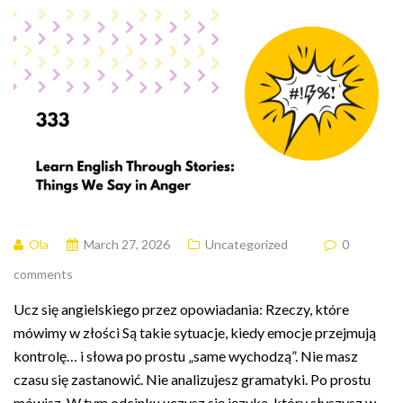
Ola
March 27, 2026
Uncategorized
0
comments
Ucz się angielskiego przez opowiadania: Rzeczy, które
mówimy w złości Są takie sytuacje, kiedy emocje przejmują
kontrolę… i słowa po prostu „same wychodzą”. Nie masz
czasu się zastanowić. Nie analizujesz gramatyki. Po prostu
mówisz. W tym odcinku uczysz się języka, który słyszysz w