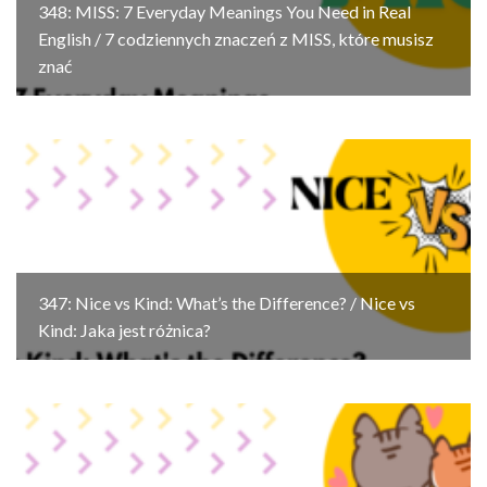
348: MISS: 7 Everyday Meanings You Need in Real
English / 7 codziennych znaczeń z MISS, które musisz
znać
347: Nice vs Kind: What’s the Difference? / Nice vs
Kind: Jaka jest różnica?