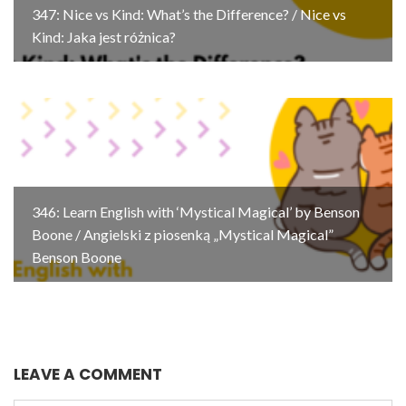
347: Nice vs Kind: What’s the Difference? / Nice vs
Kind: Jaka jest różnica?
346: Learn English with ‘Mystical Magical’ by Benson
Boone / Angielski z piosenką „Mystical Magical”
Benson Boone
LEAVE A COMMENT