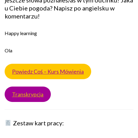
jeszcze słowa poznałeś/aś w tym odcinku? Jaka
u Ciebie pogoda? Napisz po angielsku w
komentarzu!
Happy learning
Ola
Powiedz Coś – Kurs Mówienia
Transkrypcja
Zestaw kart pracy: