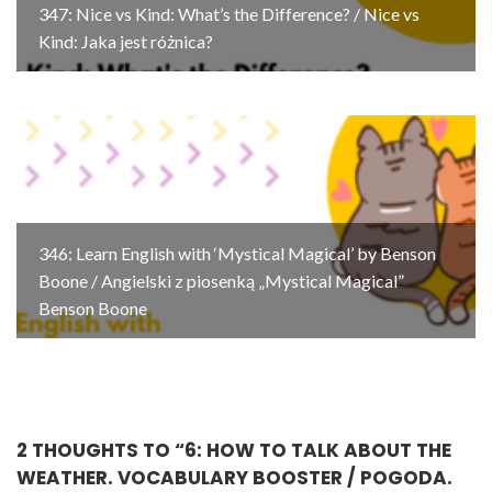
347: Nice vs Kind: What’s the Difference? / Nice vs
Kind: Jaka jest różnica?
346: Learn English with ‘Mystical Magical’ by Benson
Boone / Angielski z piosenką „Mystical Magical”
Benson Boone
2 THOUGHTS TO “
6: HOW TO TALK ABOUT THE
WEATHER. VOCABULARY BOOSTER / POGODA.