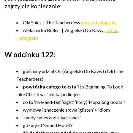
zajrzyjcie koniecznie:
Ola Sulej | The Teacherdess
strona
Instagram
Aleksandra Buller | Angielski Do Kawy
strona
Instagram
W odcinku 122:
gościnny udział Oli (Angielski Do Kawy) i Oli (The
Teacherdess)
powtórka całego tekstu
‘It’s Beginning To Look
Like Christmas’ linijka po linijce
co to ‘five-and-ten’, ‘sight’, ‘holly’, ‘Hopalong boots’?
wymowa i znaczenie słowa ‘glisten’ + idiom
‘candy canes and silver lanes’
gdzie jest ‘Grand Hotel’?
10 dodatkowych zdań do powtarzania
już w