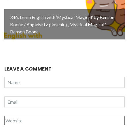
346: Learn English with ‘Mystical Magical’ by Benson
Boone / Angielski z piosenką „Mystical Magical”
Benson Boone
LEAVE A COMMENT