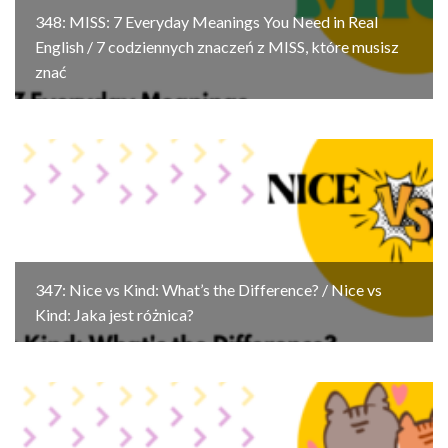
348: MISS: 7 Everyday Meanings You Need in Real
English / 7 codziennych znaczeń z MISS, które musisz
znać
347: Nice vs Kind: What’s the Difference? / Nice vs
Kind: Jaka jest różnica?