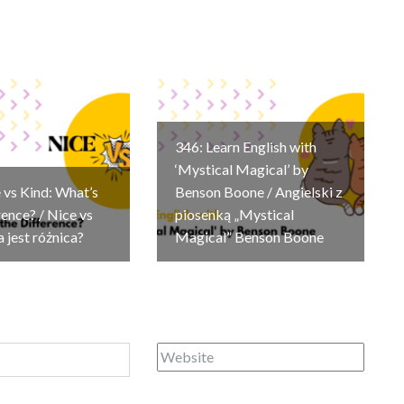
346: Learn English with
‘Mystical Magical’ by
 vs Kind: What’s
Benson Boone / Angielski z
rence? / Nice vs
piosenką „Mystical
a jest różnica?
Magical” Benson Boone