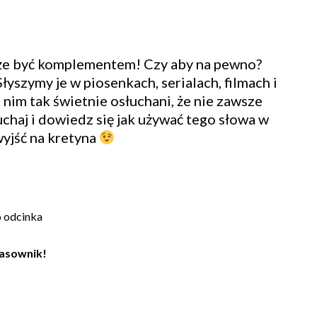
że być komplementem! Czy aby na pewno?
Słyszymy je w piosenkach, serialach, filmach i
 nim tak świetnie osłuchani, że nie zawsze
chaj i dowiedz się jak używać tego słowa w
 wyjść na kretyna
o odcinka
zasownik!