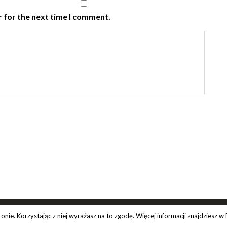
 for the next time I comment.
ie. Korzystając z niej wyrażasz na to zgodę. Więcej informacji znajdziesz w 
Copyright 2019. All Rights Reserved.
Polityka prywatności.
Regula