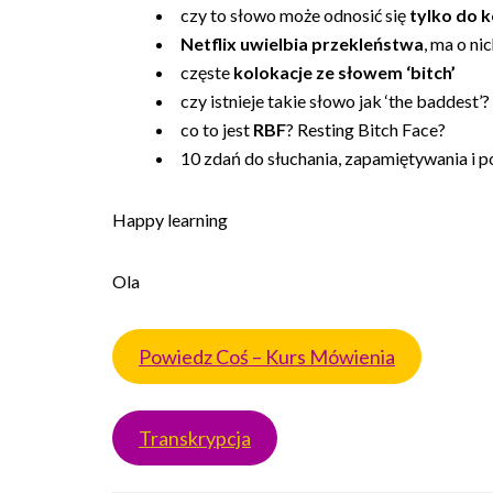
czy to słowo może odnosić się
tylko do k
Netflix uwielbia przekleństwa
, ma o nic
częste
kolokacje ze słowem ‘bitch’
czy istnieje takie słowo jak ‘the baddest’?
co to jest
RBF
? Resting Bitch Face?
10 zdań do słuchania, zapamiętywania i po
Happy learning
Ola
Powiedz Coś – Kurs Mówienia
Transkrypcja