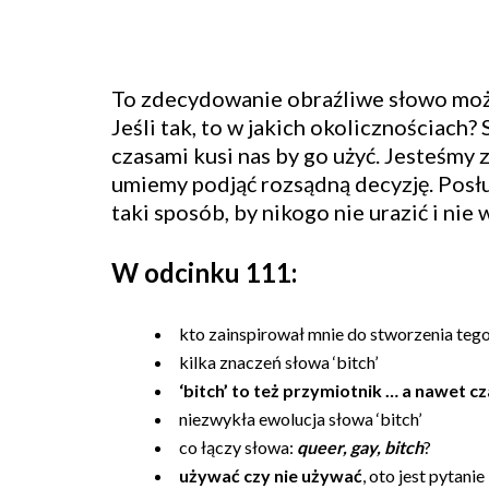
To zdecydowanie obraźliwe słowo mo
Jeśli tak, to w jakich okolicznościach? 
czasami kusi nas by go użyć. Jesteśmy z
umiemy podjąć rozsądną decyzję. Posłu
taki sposób, by nikogo nie urazić i nie
W odcinku 111:
kto zainspirował mnie do stworzenia teg
kilka znaczeń słowa ‘bitch’
‘bitch’ to też przymiotnik … a nawet c
niezwykła ewolucja słowa ‘bitch’
co łączy słowa:
queer, gay, bitch
?
używać czy nie używać
, oto jest pytanie