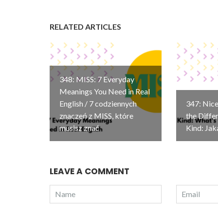
RELATED ARTICLES
348: MISS: 7 Everyday
Meanings You Need in Real
English / 7 codziennych
347: Nice
znaczeń z MISS, które
the Diffe
musisz znać
Kind: Jak
LEAVE A COMMENT