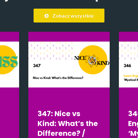
Zobacz wszystkie
347: Nice vs
34
Kind: What’s the
En
Difference? /
‘M