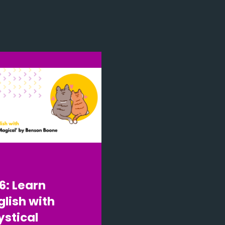
6: Learn
glish with
ystical