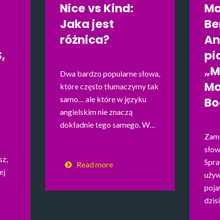
Nice vs Kind:
Ma
Jaka jest
Be
różnica?
An
,
pi
„M
Dwa bardzo popularne słowa,
Ma
które często tłumaczymy tak
samo… ale które w języku
Bo
angielskim nie znaczą
dokładnie tego samego. W…
Zami
słow
sz,
Spra
Read more
ej
używ
poja
dzis