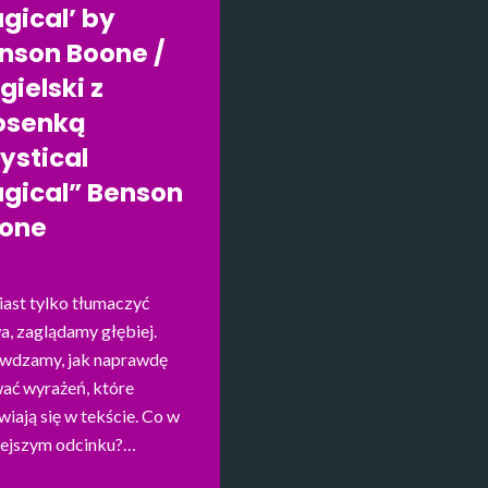
gical’ by
nson Boone /
gielski z
osenką
ystical
gical” Benson
one
ast tylko tłumaczyć
a, zaglądamy głębiej.
wdzamy, jak naprawdę
ać wyrażeń, które
wiają się w tekście. Co w
iejszym odcinku?…