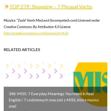
TOP 279: Shopping – 7 Phrasal Verbs
Muzyka: “Zazie” Kevin MacLeod (incompetech.com) Licensed under
Creative Commons: By Attribution 4.0 License
http://creativecommons.org/licenses/by/4.0/
RELATED ARTICLES
348: MISS: 7 Everyday Meanings You Need in Real
English / 7 codziennych znaczeń z MISS, które musisz
znać