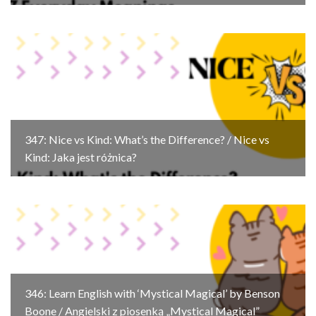
347: Nice vs Kind: What’s the Difference? / Nice vs
Kind: Jaka jest różnica?
346: Learn English with ‘Mystical Magical’ by Benson
Boone / Angielski z piosenką „Mystical Magical”