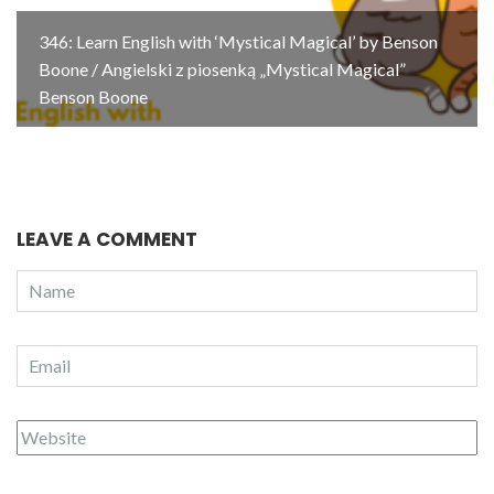
346: Learn English with ‘Mystical Magical’ by Benson
Boone / Angielski z piosenką „Mystical Magical”
Benson Boone
LEAVE A COMMENT