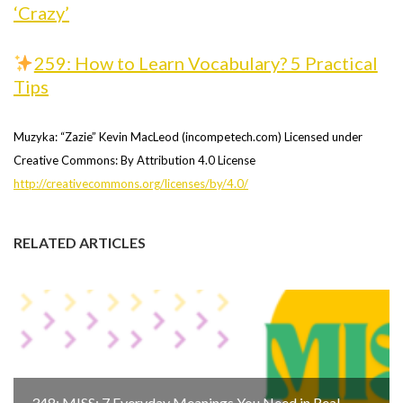
‘Crazy’
259: How to Learn Vocabulary? 5 Practical
Tips
Muzyka: “Zazie” Kevin MacLeod (incompetech.com) Licensed under
Creative Commons: By Attribution 4.0 License
http://creativecommons.org/licenses/by/4.0/
RELATED ARTICLES
348: MISS: 7 Everyday Meanings You Need in Real