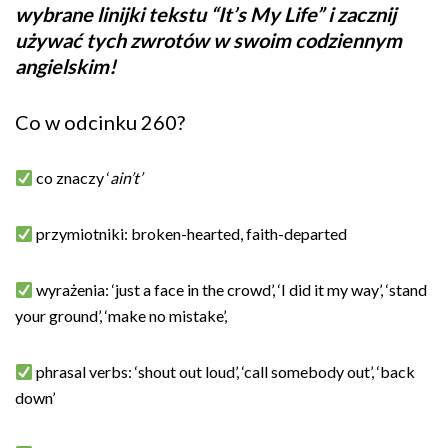
wybrane linijki tekstu “It’s My Life” i zacznij
używać tych zwrotów w swoim codziennym
angielskim!
Co w odcinku 260?
co znaczy ‘
ain’t’
przymiotniki: broken-hearted, faith-departed
wyrażenia: ‘just a face in the crowd’, ‘I did it my way’, ‘stand
your ground’, ‘make no mistake’,
phrasal verbs: ‘shout out loud’, ‘call somebody out’, ‘back
down’