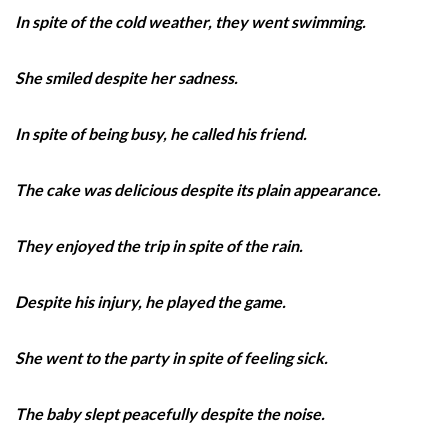
In spite of the cold weather, they went swimming.
She smiled despite her sadness.
In spite of being busy, he called his friend.
The cake was delicious despite its plain appearance.
They enjoyed the trip in spite of the rain.
Despite his injury, he played the game.
She went to the party in spite of feeling sick.
The baby slept peacefully despite the noise.