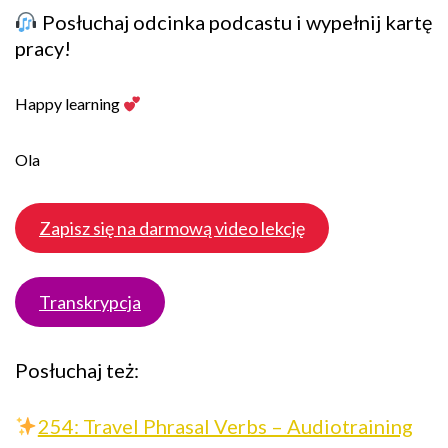
Posłuchaj odcinka podcastu i wypełnij kartę
pracy!
Happy learning
Ola
Zapisz się na darmową video lekcję
Transkrypcja
Posłuchaj też:
254: Travel Phrasal Verbs – Audiotraining