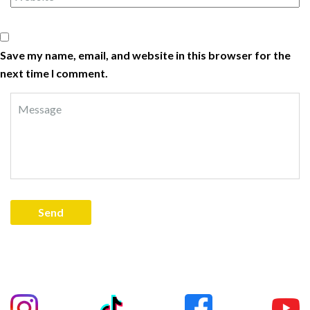
Save my name, email, and website in this browser for the
next time I comment.