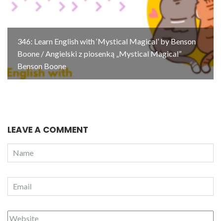
346: Learn English with ‘Mystical Magical’ by Benson
Boone / Angielski z piosenką „Mystical Magical”
Benson Boone
LEAVE A COMMENT