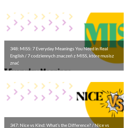
348: MISS: 7 Everyday Meanings You Need in Real
English / 7 codziennych znaczeń z MISS, które musisz
znać
347: Nice vs Kind: What’s the Difference? / Nice vs