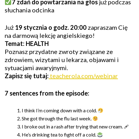
7 zdań do powtarzania na głos
już podczas
słuchania odcinka
Już
19 stycznia o godz. 20:00
zapraszam Cię
na darmową lekcję angielskiego!
Temat: HEALTH
Poznasz przydatne zwroty związane ze
zdrowiem, wizytami u lekarza, objawami i
sytuacjami awaryjnymi.
Zapisz się tutaj:
teacherola.com/webinar
7 sentences from the episode:
I think I’m coming down with a cold.
She got through the flu last week.
I broke out in a rash after trying that new cream. 🩹
He’s drinking tea to fight off a cold.