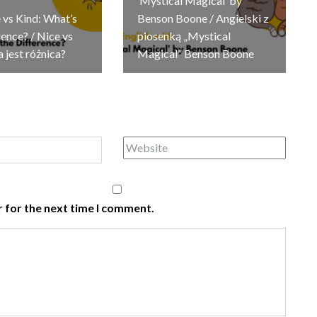
‘Mystical Magical’ by
 vs Kind: What’s
Benson Boone / Angielski z
rence? / Nice vs
piosenką „Mystical
a jest różnica?
Magical” Benson Boone
 for the next time I comment.