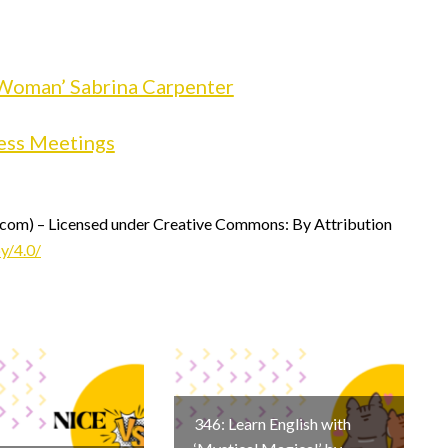
 Woman’ Sabrina Carpenter
ness Meetings
om) – Licensed under Creative Commons: By Attribution
y/4.0/
346: Learn English with