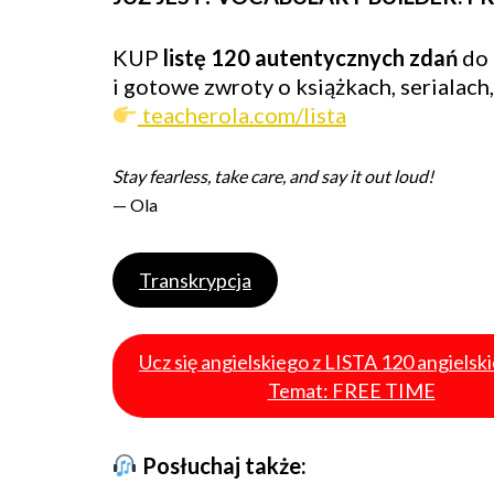
KUP
listę 120 autentycznych zdań
do 
i gotowe zwroty o książkach, serialach,
teacherola.com/lista
Stay fearless, take care, and say it out loud!
— Ola
Transkrypcja
Ucz się angielskiego z LISTA 120 angielsk
Temat: FREE TIME
Posłuchaj także: