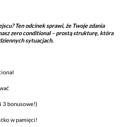
iejscu? Ten odcinek sprawi, że Twoje zdania
asz zero conditional – prostą strukturę, która
dziennych sytuacjach.
ional
ywać
(i 3 bonusowe!)
stko w pamięci!