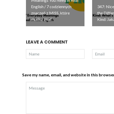
Meanings You Need in Real
English / 7 codziennych
347: Nice
znaczeń z MISS, które
the Diffe
musisz znać
Kind: Jak
LEAVE A COMMENT
Save my name, email, and website in this browser