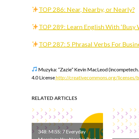
TOP 286: Near, Nearby, or Nearly?
TOP 289: Learn English With ‘Busy
TOP 287: 5 Phrasal Verbs For Busi
Muzyka: “Zazie” Kevin MacLeod (incompetech.c
4.0 License
http://creativecommons.org/licenses/b
RELATED ARTICLES
348: MISS: 7 Everyday