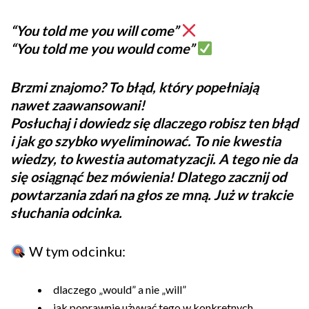
“You told me you will come”
“You told me you would come”
Brzmi znajomo? To błąd, który popełniają
nawet zaawansowani!
Posłuchaj i dowiedz się dlaczego robisz ten błąd
i jak go szybko wyeliminować. To nie kwestia
wiedzy, to kwestia automatyzacji. A tego nie da
się osiągnąć bez mówienia! Dlatego zacznij od
powtarzania zdań na głos ze mną. Już w trakcie
słuchania odcinka.
W tym odcinku:
dlaczego „would” a nie „will”
jak poprawnie używać tego w konkretnych