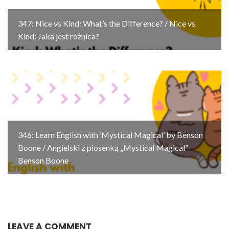
347: Nice vs Kind: What’s the Difference? / Nice vs
Kind: Jaka jest różnica?
346: Learn English with ‘Mystical Magical’ by Benson
Boone / Angielski z piosenką „Mystical Magical”
Benson Boone
LEAVE A COMMENT