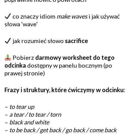
co znaczy idiom
make waves
i jak używać
słowa ‘wave’
jak rozumieć słowo
sacrifice
Pobierz
darmowy worksheet do tego
odcinka
dostępny w panelu bocznym (po
prawej stronie)
Frazy i struktury, które ćwiczymy w odcinku:
–
to tear up
–
a tear / to tear / torn
–
black and white
–
to be back / get back / go back / come back