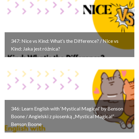
347: Nice vs Kind: What’s the Difference? / Nice vs
Kind: Jaka jest różnica?
346: Learn English with ‘Mystical Magical’ by Benson
Boone / Angielski z piosenką „Mystical Magical”
Benson Boone