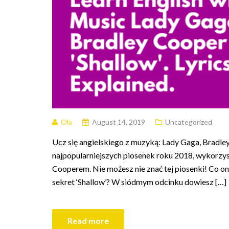
Ola
August 14, 2019
Uncategorized
Ucz się angielskiego z muzyką: Lady Gaga, Bradley 
najpopularniejszych piosenek roku 2018, wykorzys
Cooperem. Nie możesz nie znać tej piosenki! Co ona
sekret ‘Shallow’? W siódmym odcinku dowiesz […]
Read more