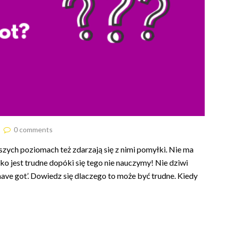
0 comments
yższych poziomach też zdarzają się z nimi pomyłki. Nie ma
ko jest trudne dopóki się tego nie nauczymy! Nie dziwi
i ‘have got’. Dowiedz się dlaczego to może być trudne. Kiedy