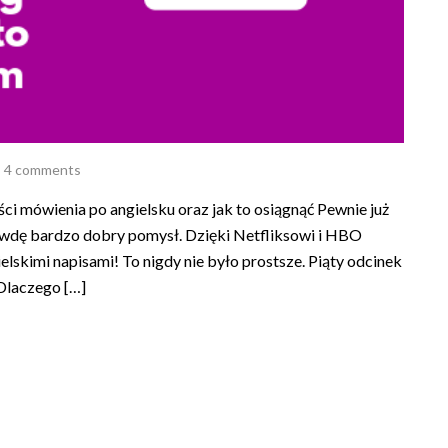
4 comments
ści mówienia po angielsku oraz jak to osiągnąć Pewnie już
prawdę bardzo dobry pomysł. Dzięki Netfliksowi i HBO
skimi napisami! To nigdy nie było prostsze. Piąty odcinek
Dlaczego […]