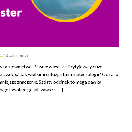
2 comments
ka słownictwa. Pewnie wiesz, że Brytyjczycy dużo
prawdę są tak wielkimi entuzjastami meteorologii? Od razu
niejsze znaczenie. Szósty odcinek to mega dawka
rzygotowałam go jak zawsze […]