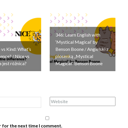
346: Learn English with
‘Mystical Magical’ by
 vs Kind: What’s
Benson Boone / Angielski z
rence? / Nice vs
piosenką „Mystical
a jest różnica?
Magical” Benson Boone
 for the next time I comment.