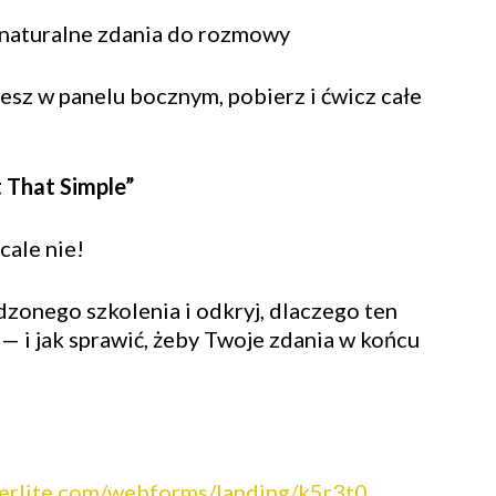
 naturalne zdania do rozmowy
sz w panelu bocznym, pobierz i ćwicz całe
 That Simple”
cale nie!
onego szkolenia i odkryj, dlaczego ten
y — i jak sprawić, żeby Twoje zdania w końcu
ilerlite.com/webforms/landing/k5r3t0