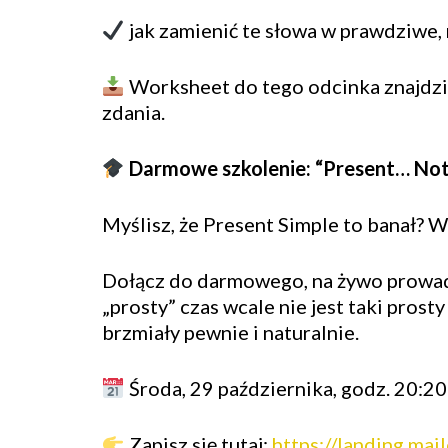
jak zamienić te słowa w prawdziwe,
Worksheet do tego odcinka znajdzie
zdania.
Darmowe szkolenie: “Present… Not
Myślisz, że Present Simple to banał? W
Dołącz do darmowego, na żywo prowadz
„prosty” czas wcale nie jest taki prost
brzmiały pewnie i naturalnie.
Środa, 29 października, godz. 20:20
Zapisz się tutaj:
https://landing.ma