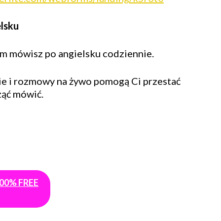
lsku
m mówisz po angielsku codziennie.
ie i rozmowy na żywo pomogą Ci przestać
ząć mówić.
100% FREE