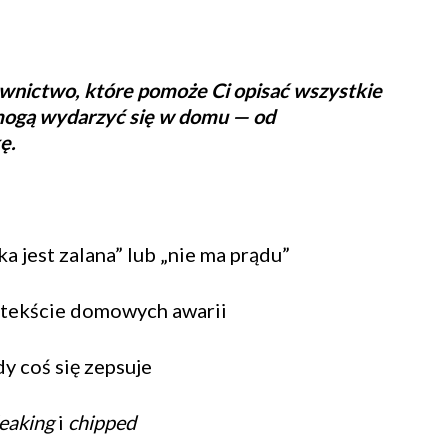
wnictwo, które pomoże Ci opisać wszystkie
e mogą wydarzyć się w domu — od
ę.
a jest zalana” lub „nie ma prądu”
ntekście domowych awarii
y coś się zepsuje
leaking
i
chipped