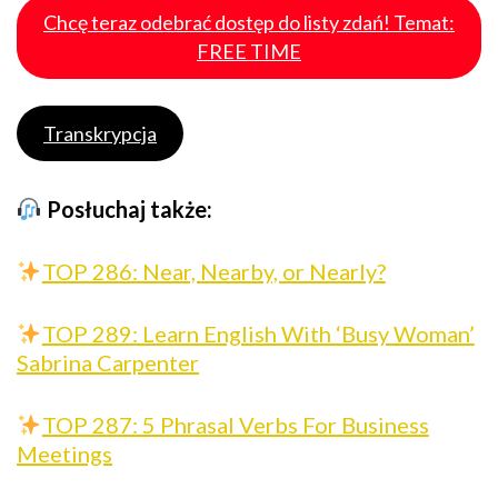
Chcę teraz odebrać dostęp do listy zdań! Temat:
FREE TIME
Transkrypcja
Posłuchaj także:
TOP 286: Near, Nearby, or Nearly?
TOP 289: Learn English With ‘Busy Woman’
Sabrina Carpenter
TOP 287: 5 Phrasal Verbs For Business
Meetings