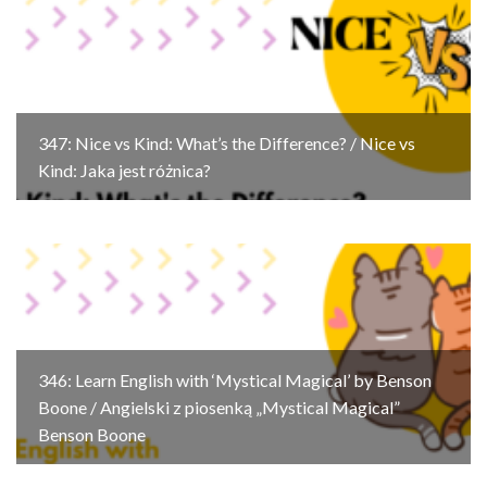
347: Nice vs Kind: What’s the Difference? / Nice vs
Kind: Jaka jest różnica?
346: Learn English with ‘Mystical Magical’ by Benson
Boone / Angielski z piosenką „Mystical Magical”
Benson Boone