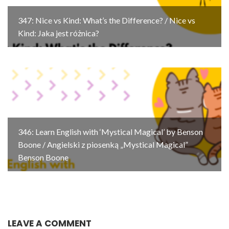
347: Nice vs Kind: What’s the Difference? / Nice vs
Kind: Jaka jest różnica?
346: Learn English with ‘Mystical Magical’ by Benson
Boone / Angielski z piosenką „Mystical Magical”
Benson Boone
LEAVE A COMMENT